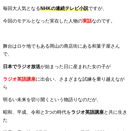
毎回大人気となる
NHKの連続テレビ小説
ですが、
今回のモデルとなった実在した人物の
実話
なのです。
舞台はロケ地でもある岡山の商店街にある和菓子屋さん
で、
日本でラジオ放送
が始まった日に産まれた女の子が
ラジオ英語講座
に出会い、さまざまな試練を乗り越えなが
ら
明るい未来を切り開くという物語りなのだが、
昭和、平成、令和と3つの時代を
ラジオ英語講座
と共に生き
た