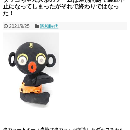
止になってしまったがそれで終わりではなっ
た！
2021/9/25
昭和時代
タカラートミー
（
当時はタカラ
）が製造した
ダッコちゃん