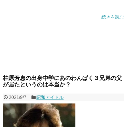
続きを読む
柏原芳恵の出身中学にあのわんぱく３兄弟の父
が居たというのは本当か？
2021/9/7
昭和アイドル