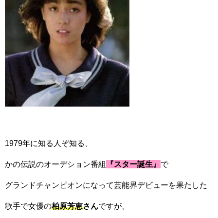
1979年に知る人ぞ知る、
かの伝説のオーデション番組
『スター誕生』
で
グランドチャンピオンになって芸能界デビューを果たした
歌手で女優の
柏原芳恵
さん
ですが、