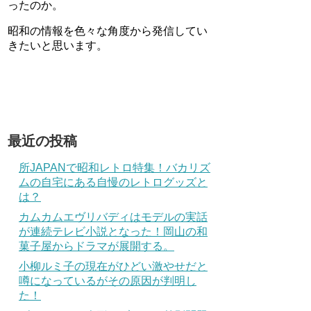
ったのか。
昭和の情報を色々な角度から発信してい
きたいと思います。
最近の投稿
所JAPANで昭和レトロ特集！バカリズ
ムの自宅にある自慢のレトログッズと
は？
カムカムエヴリバディはモデルの実話
が連続テレビ小説となった！岡山の和
菓子屋からドラマが展開する。
小柳ルミ子の現在がひどい激やせだと
噂になっているがその原因が判明し
た！