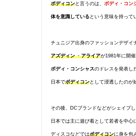
ボディコン
と言うのは、
ボディ・コン
体を意識している
という意味を持って
チュニジア出身のファッションデザイ
アズディン
・
アライア
が1981年に
ボディ・コンシャス
のドレスを発表し
日本で
ボディコン
として浸透したのが
その後、DCブランドなどがシェイプ
日本では主に遊び着として若者を中心
ディスコなどでは
ボディコン
に身を包