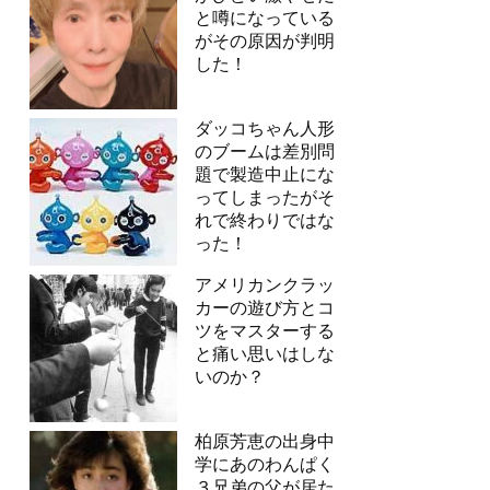
と噂になっている
がその原因が判明
した！
ダッコちゃん人形
のブームは差別問
題で製造中止にな
ってしまったがそ
れで終わりではな
った！
アメリカンクラッ
カーの遊び方とコ
ツをマスターする
と痛い思いはしな
いのか？
柏原芳恵の出身中
学にあのわんぱく
３兄弟の父が居た