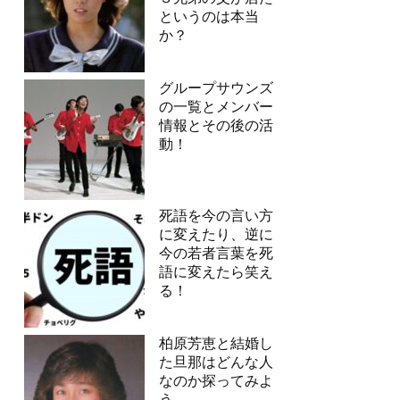
というのは本当
か？
グループサウンズ
の一覧とメンバー
情報とその後の活
動！
死語を今の言い方
に変えたり、逆に
今の若者言葉を死
語に変えたら笑え
る！
柏原芳恵と結婚し
た旦那はどんな人
なのか探ってみよ
う。