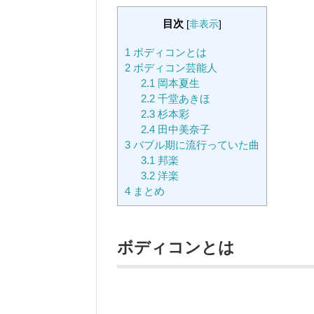
目次
[
非表示
]
1
ボディコンとは
2
ボディコン芸能人
2.1
岡本夏生
2.2
千堂あきほ
2.3
杉本彩
2.4
田中美奈子
3
バブル期に流行っていた曲
3.1
邦楽
3.2
洋楽
4
まとめ
ボディコンとは