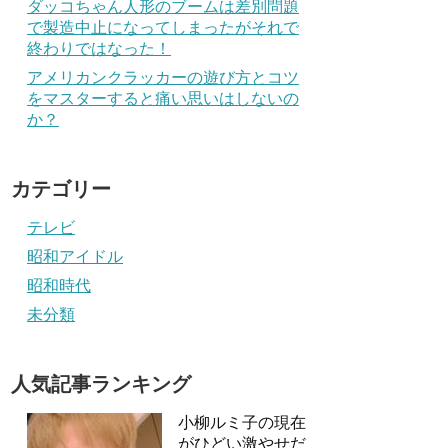
ダッコちゃん人形のブームは差別問題
で製造中止になってしまったがそれで
終わりではなった！
アメリカンクラッカーの遊び方とコツ
をマスターすると痛い思いはしないの
か？
カテゴリー
テレビ
昭和アイドル
昭和時代
未分類
人気記事ランキング
小柳ルミ子の現在
がひどい激やせだ