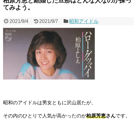
柏原芳恵と結婚した旦那はどんな人なのか探っ
てみよう。
2021/9/4
2021/9/7
昭和アイドル
昭和のアイドルは男女ともに沢山居たが、
その内のひとりで人気が高かったのが
柏原芳恵
さん
です。